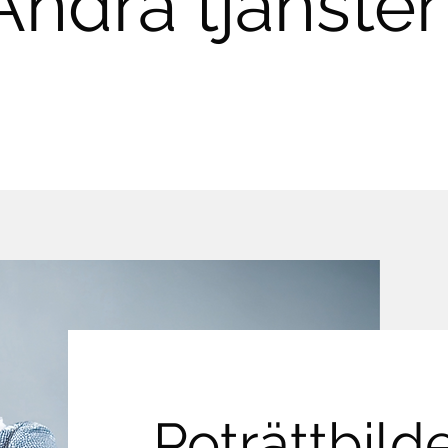
Andra tjänster
Poträttbild