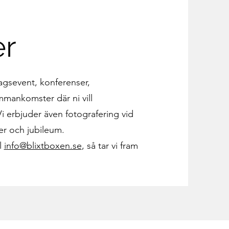
er
tagsevent, konferenser,
mmankomster där ni vill
 erbjuder även fotografering vid
er och jubileum.
l
info@blixtboxen.se
, så tar vi fram