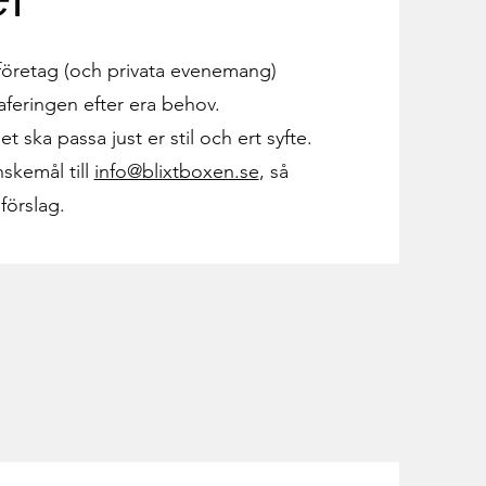
 företag (och privata evenemang)
aferingen efter era behov.
t ska passa just er stil och ert syfte.
skemål till
info@blixtboxen.se
, så
förslag.